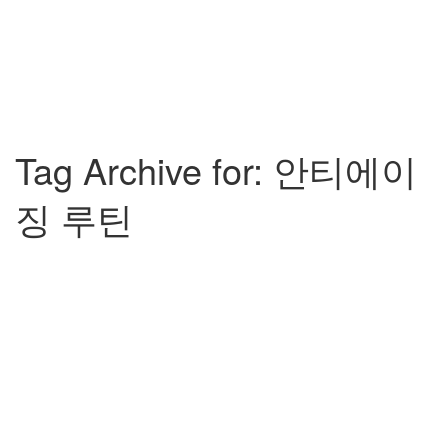
Tag Archive for: 안티에이
징 루틴
노화 방지 방법 6가지
크리스
2024년 04월 29일
뉴스/사건
0
노화 방지 방법 총정리 - 충분한 수면, 올바른 자세, 균형 잡힌 식사, 유
연성과 근력 운동, 피부 노화 방지, 그리고...