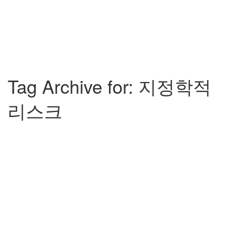
Tag Archive for: 지정학적
리스크
마두로 체포 이유 분석: 트럼프의 군사 작
전 뒤에 숨겨진 4가지 비밀
크리스
2026년 01월 10일
뉴스/사건
0
2026년 1월, 전 세계를 충격에 빠뜨린 마두로 체포 이유를 심층 분석해