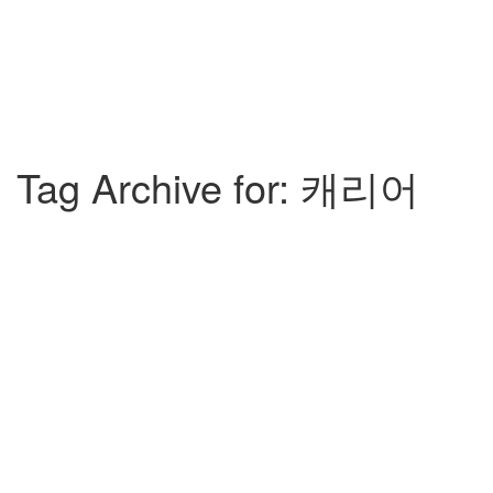
Tag Archive for: 캐리어
30만원대 벽걸이 에어컨 추천 Best 4
크리스
2024년 04월 13일
other
0
벽걸이 에어컨 4대장 – 삼성전자, 캐리어, LG 휘센, 위니아 – 브랜드에
서 가격 효율이 가장 뛰어난 최저가 제품을 골라봤습니다. 더워지기...
4
좋아요
더 보기