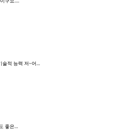
구요....
적 능력 저~어...
좋은...